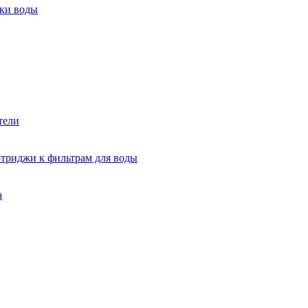
тки воды
тели
триджи к фильтрам для воды
а