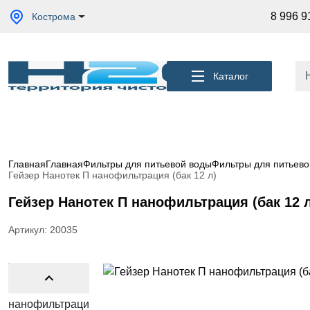
Акции
8 996 9
Кострома
Кессоны
для
скважины
Каталог
Фильтры
для
питьевой
воды
Водоподготовка
для дома и
Главная
Главная
Фильтры для питьевой воды
Фильтры для питьево
коттеджа
Гейзер Нанотек П нанофильтрация (бак 12 л)
Септики
Гейзер Нанотек П нанофильтрация (бак 12 
для
дома
Артикул: 20035
Пластиковые
погреба
Электрические
Обогреватели
Сменные