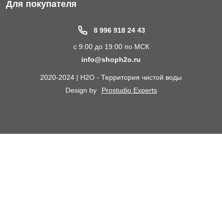
Фильтры для питьевой воды
Для покупателя
Водоподготовка для дома и коттеджа
Портфолио
8 996 918 24 43
Пластиковые погреба
Акции
с 9:00 до 19:00 по МСК
Электрические Обогреватели
Статьи
info@shoph2o.ru
Септики для дома
Поставщикам
2020-2024 | H2O - Территория чистой воды
Сменные картриджи к фильтрам для воды
О компании
Design by
Prostudio Experts
Кессоны для скважины
Сотрудничество
Контакты
Доставка и самовывоз
Химический анализ воды
Оплата