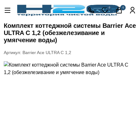
Акции
0
0
Кессоны
для
Комплект коттеджной системы Barrier Ace
скважины
ULTRA C 1,2 (обезжелезивание и
Фильтры
умягчение воды)
для
питьевой
Артикул: Barrier Ace ULTRA C 1,2
воды
Водоподготовка
для дома и
коттеджа
Септики
для
дома
Пластиковые
погреба
Электрические
Обогреватели
Сменные