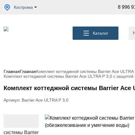
Акции
8 996 9
Кострома
Кессоны
для
скважины
Каталог
Фильтры
для
питьевой
воды
Водоподготовка
для дома и
Главная
Главная
Комплект коттеджной системы Barrier Ace ULTRA 
коттеджа
Комплект коттеджной системы Barrier Ace ULTRA P 3,0 с защитой
Септики
Комплект коттеджной системы Barrier Ace 
для
дома
Артикул: Barrier Ace ULTRA P 3,0
Пластиковые
погреба
Электрические
Обогреватели
Сменные