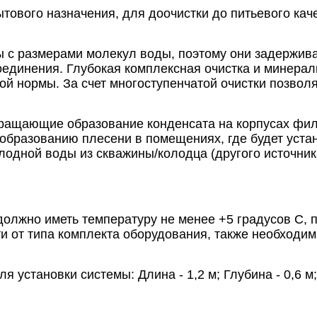
тового назначения, для доочистки до питьевого ка
с размерами молекул воды, поэтому они задержива
соединения. Глубокая комплексная очистка и минер
ой нормы. За счет многоступенчатой очистки позволя
ращающие образование конденсата на корпусах фил
 образованию плесени в помещениях, где будет уст
одной воды из скважины/колодца (другого источник
олжно иметь температуру не менее +5 градусов С,
ти от типа комплекта оборудования, также необходи
становки системы: Длина - 1,2 м; Глубина - 0,6 м;