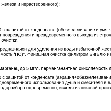
о железа и нерастворенного);
3,0 с защитой от конденсата (обезжелезивание и умя
повреждения и преждевременного выхода из строя),
 очистки.
назначен для удаления из воды избыточной жестк
мость /ПО)*. Финишная очистка фильтром БигБлю изб
марганец до 5 мг/л, перманганантная окисляемость д
3,0 с защитой от конденсата (аэрация+обезжелезиван
одновременного использования душа и смесителя в в
одоразбора одновременно, исходя из пиковой произ