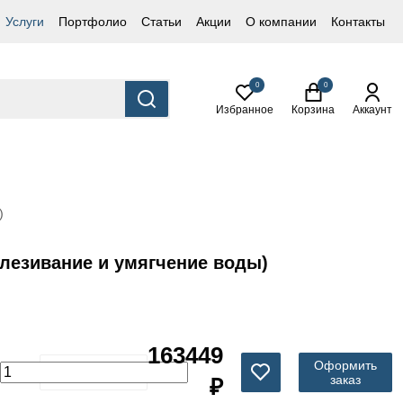
Услуги
Портфолио
Статьи
Акции
О компании
Контакты
0
0
Избранное
Корзина
Аккаунт
)
елезивание и умягчение воды)
163449
Оформить
заказ
₽