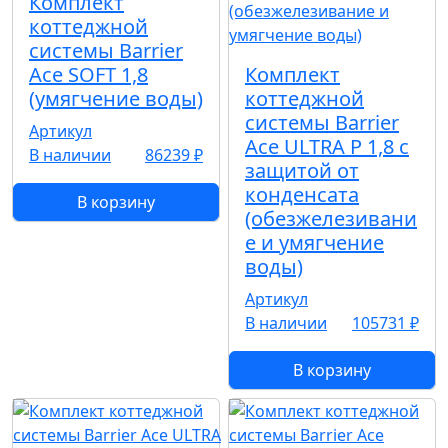
Комплект
коттеджной
системы Barrier
Ace SOFT 1,8
Комплект
(умягчение воды)
коттеджной
системы Barrier
Артикул
Ace ULTRA P 1,8 с
В наличии
86239 ₽
защитой от
конденсата
В корзину
(обезжелезивани
е и умягчение
воды)
Артикул
В наличии
105731 ₽
В корзину