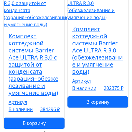
Комплект
Комплект
коттеджной
коттеджной
системы Barrier
системы Barrier
Ace ULTRA R 3,0
Ace ULTRA R 3,0 с
(обезжелезивани
защитой от
е и умягчение
конденсата
воды)
(аэрация+обезже
Артикул
лезивание и
В наличии
202375 ₽
умягчение воды)
В корзину
Артикул
В наличии
384296 ₽
В корзину