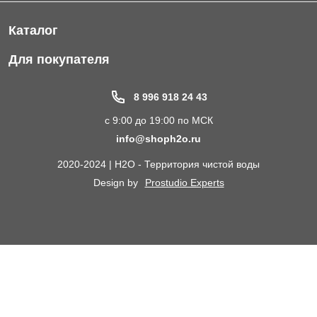
Каталог
Фильтры для питьевой воды
Для покупателя
Водоподготовка для дома и коттеджа
Портфолио
8 996 918 24 43
Пластиковые погреба
Акции
с 9:00 до 19:00 по МСК
Электрические Обогреватели
Статьи
info@shoph2o.ru
Септики для дома
Поставщикам
2020-2024 | H2O - Территория чистой воды
Сменные картриджи к фильтрам для воды
О компании
Design by
Prostudio Experts
Кессоны для скважины
Сотрудничество
Контакты
Доставка и самовывоз
Химический анализ воды
Оплата