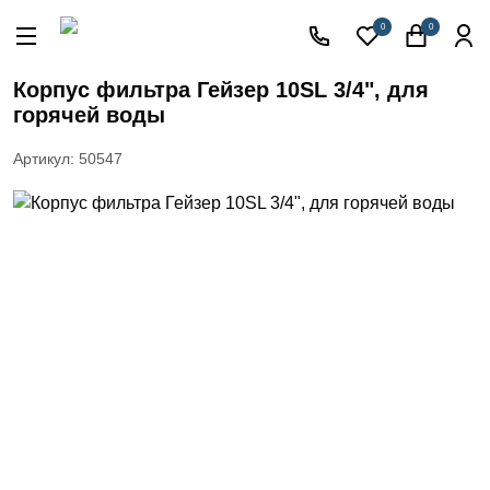
Акции
0
0
Кессоны
для
Корпус фильтра Гейзер 10SL 3/4", для
скважины
горячей воды
Фильтры
для
Артикул: 50547
питьевой
воды
Водоподготовка
для дома и
коттеджа
Септики
для
дома
Пластиковые
погреба
Электрические
Обогреватели
Сменные