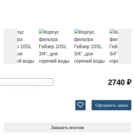
картриджи
к
фильтрам
для воды
Услуги
Аккаунт
Корзина
Контакты
2740 ₽
Иваново
89969182443
Оформить заказ
2000-
2023
Магазин
Заказать монтаж