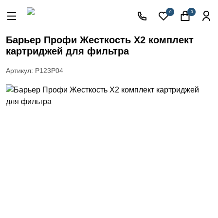
Акции
0
0
Кессоны
для
Барьер Профи Жесткость Х2 комплект
скважины
картриджей для фильтра
Фильтры
для
Артикул: Р123Р04
питьевой
воды
Водоподготовка
для дома и
коттеджа
Септики
для
дома
Пластиковые
погреба
Электрические
Обогреватели
Сменные