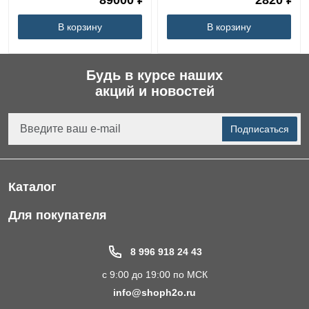
89000 ₽
2820 ₽
В корзину
В корзину
Будь в курсе наших
акций и новостей
Подписаться
Каталог
Фильтры для питьевой воды
Для покупателя
Водоподготовка для дома и коттеджа
Портфолио
8 996 918 24 43
Пластиковые погреба
Акции
с 9:00 до 19:00 по МСК
Электрические Обогреватели
Статьи
info@shoph2o.ru
Септики для дома
Поставщикам